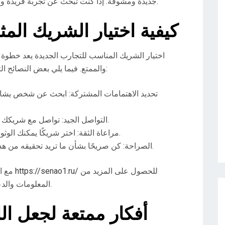
جديدة ومشوقة. إذا كنت تبحث عن تجربة فريدة وممتعة، فإن هذه الأعمال تمثل الخيار المثالي لك.
كيفية اختيار الشريك المث
اختيار الشريك المناسب للتجارب الجديدة يعد خطو
والممتع. فيما يلي بعض النصائح التي يمكن أن تساعدك في اختيار الشريك المثالي:
تحديد الاهتمامات المشتركة: ابحث عن شخص يشارك
التواصل الجيد: تواصل مع شريكك بوضوح حول التوقعات والرغبات التي لديك.
مراعاة الثقة: اختر شريكًا يمكنك الوثوق به، مما يسهل التجارب الجديدة دون قلق.
الصراحة: كن صريحًا بشأن ما تريد تحقيقه من هذه التجارب ولماذا تعتبرها مهمة بالنسبة لك.
للحصول على المزيد من
https://senao1.ru/
مع الأخذ في الاعتبار النصائح المذكورة، يمكنك زيارة
المعلومات والدعم حول كيفية تطوير التجارب الجديدة والممتعة.
أفكار ممتعة لجعل ال