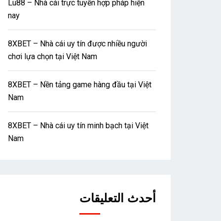
Lu88 – Nhà cái trực tuyến hợp pháp hiện
nay
8XBET – Nhà cái uy tín được nhiều người
chơi lựa chọn tại Việt Nam
8XBET – Nền tảng game hàng đầu tại Việt
Nam
8XBET – Nhà cái uy tín minh bạch tại Việt
Nam
أحدث التعليقات