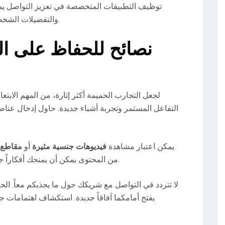
توظيف التطبيقات المتخصصة في تعزيز التواصل يمك
والتفضيلات الشخصية، مما يساعد في خلق لحظات ممتعة ومثيرة.
نصائح للحفاظ على ال
لجعل التجارب الحميمة أكثر إثارة، من المهم الابت
التفاعل المستمر وتجربة أشياء جديدة. حاول إدخال عناص
يمكن اعتبار مشاهدة
فيديوهات جنسية مثيرة
أو
مقاطع 
من المحتوى يمكن أن يمنحك أفكاراً جديدة حول كيفية تحسين الأجواء وزيادة الحماس.
لا تتردد في التواصل مع شريكك حول ما يجذبكم معاً. ال
يفتح أمامكما آفاقاً جديدة. استكشاف اهتمامات 