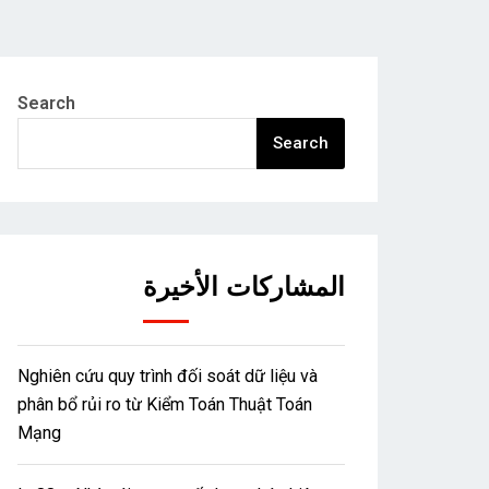
Search
Search
المشاركات الأخيرة
Nghiên cứu quy trình đối soát dữ liệu và
phân bổ rủi ro từ Kiểm Toán Thuật Toán
Mạng